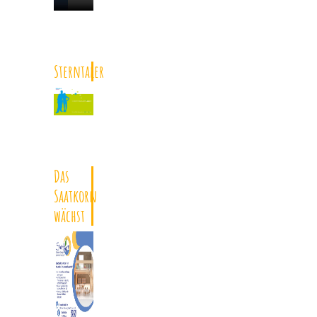
Sterntaler
Das
Saatkorn
wächst