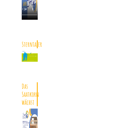
Sterntaler
Das
Saatkorn
wächst